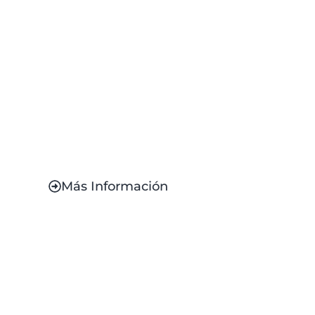
Tienda León Cargo:
Soluciones logísticas
con respaldo
Más Información