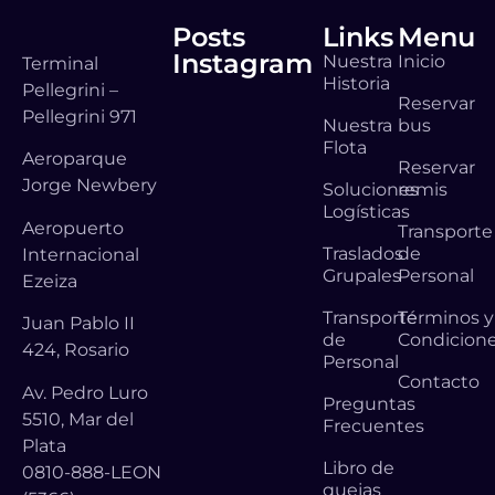
Posts
Links
Menu
Instagram
Nuestra
Inicio
Terminal
Historia
Pellegrini –
Reservar
Pellegrini 971
Nuestra
bus
Flota
Aeroparque
Reservar
Jorge Newbery
Soluciones
remis
Logísticas
Aeropuerto
Transporte
Traslados
de
Internacional
Grupales
Personal
Ezeiza
Transporte
Términos y
Juan Pablo II
de
Condicion
424, Rosario
Personal
Contacto
Av. Pedro Luro
Preguntas
5510, Mar del
Frecuentes
Plata
Libro de
0810-888-LEON
quejas