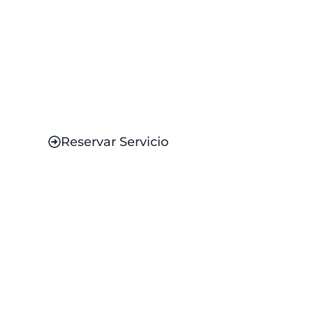
Servicio de Remis
Servicio de remis privado disponible las
24 horas.
Reservar Servicio