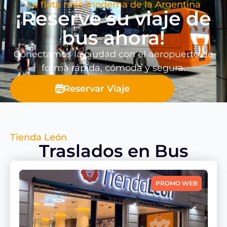
La flota más moderna de la Argentina
¡Reserve su viaje de
bus ahora!
Conectamos la ciudad con el aeropuerto de
forma rápida, cómoda y segura.
Reservar Viaje
Tienda León
Traslados en Bus
PROMO WEB