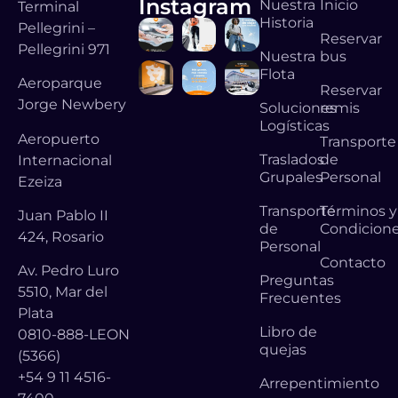
Instagram
Nuestra
Inicio
Terminal
Historia
Pellegrini –
Reservar
Pellegrini 971
Nuestra
bus
Flota
Aeroparque
Reservar
Jorge Newbery
Soluciones
remis
Logísticas
Aeropuerto
Transporte
Traslados
de
Internacional
Grupales
Personal
Ezeiza
Transporte
Términos y
Juan Pablo II
de
Condicion
424, Rosario
Personal
Contacto
Av. Pedro Luro
Preguntas
5510, Mar del
Frecuentes
Plata
Libro de
0810-888-LEON
quejas
(5366)
+54 9 11 4516-
Arrepentimiento