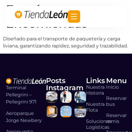
Furgón
Encomiendas
Diseñado para el transporte de paquetería y carga
liviana, garantizando rapidez, seguridad y trazabilidad.
Posts
Links
Menu
Instagram
Nuestra
Inicio
Terminal
Historia
Pellegrini –
Reservar
Pellegrini 971
Nuestra
bus
Flota
Aeroparque
Reservar
Jorge Newbery
Soluciones
remis
Logísticas
Aeropuerto