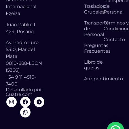
Transporte
Traslados
de
Internacional
Grupales
Personal
Ezeiza
Transporte
Términos y
Juan Pablo II
de
Condicion
424, Rosario
Personal
Contacto
Av. Pedro Luro
Preguntas
5510, Mar del
Frecuentes
Plata
Libro de
0810-888-LEON
quejas
(5366)
+54 9 11 4516-
Arrepentimiento
7400
Desarollado por:
Cuatre.com